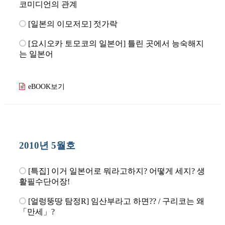
코미디언의 관계
[일본의 이모저모] 젓가락
[요시오카 토모코의 일본어] 틀린 곳에서 능숙해지
는 일본어
eBOOK보기
2010년 5월호
[특집] 이거 일본어로 뭐라고하지? 어떻게 세지? 생
활필수단어장!
[얼렁뚱땅 탐정R] 임산부라고 하면?? / 구리코는 왜
「만세」?