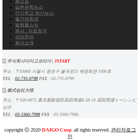
홈으로
일본유학뉴스
인기학교 최신뉴스
월간유학생
발행물소식
원서 / 자료청구
상담문의
회사소개
주식회사다이고코리아 |
JSTART
주소 : 〒03060 서울시 종로구 율곡로53 해영회관 1006호
TEL
:
02-735-0798
FAX
: 02-735-0799
株式会社大悟
주소 : 〒169-0075 東京都新宿区高田馬場4-28-19 高田馬場トーシンビ
ル5F
TEL
:
03-3360-7998
FAX
: 03-3360-7996
copyright ⓒ 2020
DAIGO Corp.
all rights reserved.
관리자로그
인