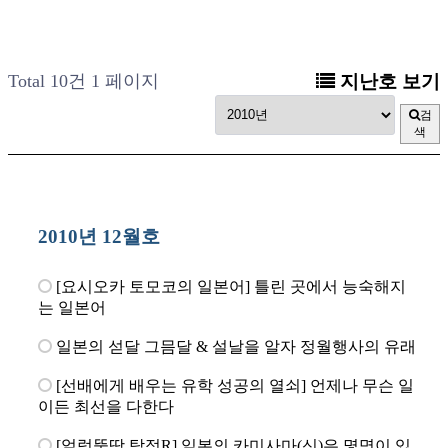
Total 10건
1 페이지
지난호 보기
검
색
2010년 12월호
[요시오카 토모코의 일본어] 틀린 곳에서 능숙해지
는 일본어
일본의 섣달 그믐달 & 설날을 알자 정월행사의 유래
[선배에게 배우는 유학 성공의 열쇠] 언제나 무슨 일
이든 최선을 다한다
[얼렁뚱땅 탐정R] 일본의 카미사마(신)은 몇명이 있