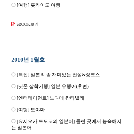
[여행] 홋카이도 여행
eBOOK보기
2010년 1월호
[특집] 일본의 좀 재미있는 전설&징크스
[닛폰 잡학기행] 일본 유행어(후편)
[엔터테이먼트] 노다메 칸타빌레
[여행] 도야마
[요시오카 토모코의 일본어] 틀린 곳에서 능숙해지
는 일본어