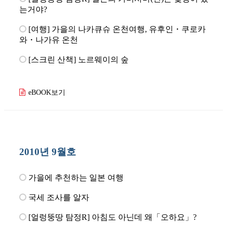
는거야?
[여행] 가을의 나카큐슈 온천여행, 유후인・쿠로카
와・나가유 온천
[스크린 산책] 노르웨이의 숲
eBOOK보기
2010년 9월호
가을에 추천하는 일본 여행
국세 조사를 알자
[얼렁뚱땅 탐정R] 아침도 아닌데 왜「오하요」?