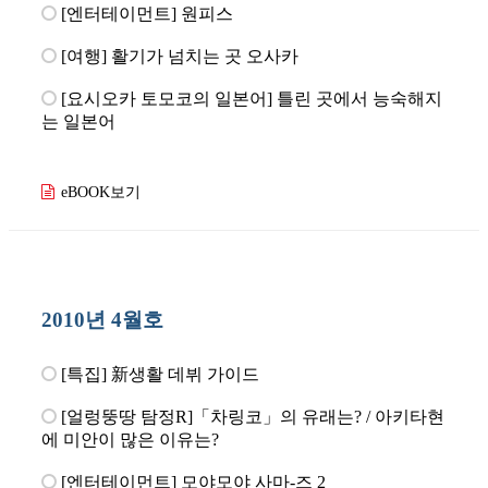
[엔터테이먼트] 원피스
[여행] 활기가 넘치는 곳 오사카
[요시오카 토모코의 일본어] 틀린 곳에서 능숙해지
는 일본어
eBOOK보기
2010년 4월호
[특집] 新생활 데뷔 가이드
[얼렁뚱땅 탐정R]「차링코」의 유래는? / 아키타현
에 미안이 많은 이유는?
[엔터테이먼트] 모야모야 사마-즈 2