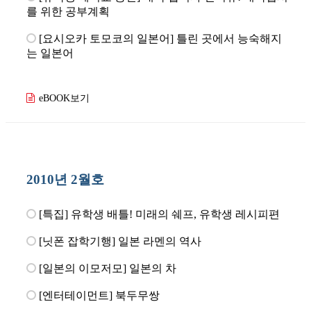
를 위한 공부계획
[요시오카 토모코의 일본어] 틀린 곳에서 능숙해지
는 일본어
eBOOK보기
2010년 2월호
[특집] 유학생 배틀! 미래의 쉐프, 유학생 레시피편
[닛폰 잡학기행] 일본 라멘의 역사
[일본의 이모저모] 일본의 차
[엔터테이먼트] 북두무쌍