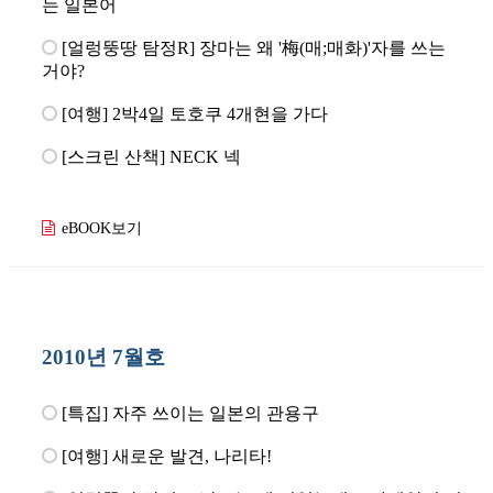
는 일본어
[얼렁뚱땅 탐정R] 장마는 왜 '梅(매;매화)'자를 쓰는
거야?
[여행] 2박4일 토호쿠 4개현을 가다
[스크린 산책] NECK 넥
eBOOK보기
2010년 7월호
[특집] 자주 쓰이는 일본의 관용구
[여행] 새로운 발견, 나리타!