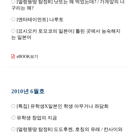
[얼렁뚱땅 탐정R] 낫또는 왜 먹었는데? / 가게앞의 너
구리는 왜?
[엔터테이먼트] 나루토
[요시오카 토모코의 일본어] 틀린 곳에서 능숙해지
는 일본어
eBOOK보기
2010년 6월호
[특집] 유학생X일본인 학생 아무거나 좌담회
유학생 창업의 지금
[얼렁뚱땅 탐정R] 도도후켄, 호칭의 유래 / 칸사이와