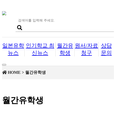
일본유학
인기학교 최
월간유
원서/자료
상담
뉴스
신뉴스
학생
청구
문의
Toggle
navigation
HOME > 월간유학생
월간유학생