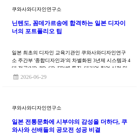
쿠와사와디자인연구소
닌텐도, 꼼데가르송에 합격하는 일본 디자이
너의 포트폴리오 팁
일본 최초의 디자인 교육기관인 쿠와사와디자인연구
소 주간부 '종합디자인과'의 차별화된 3년제 시스템과 4
대 전공(VD, PD, SD, FD)별 특징, 대기업 취업 실적 및
7월 4일 데생 강좌가 연계된 학내 설명회 일정을 정리
2026-06-29
했습니다.
쿠와사와디자인연구소
일본 전통문화에 시부야의 감성을 더하다, 쿠
와사와 선배들의 공모전 성공 비결