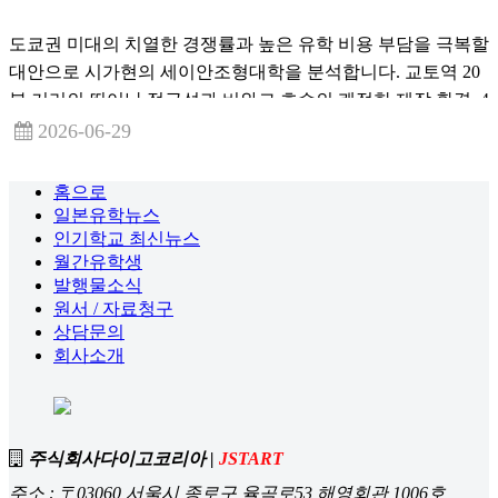
도쿄권 미대의 치열한 경쟁률과 높은 유학 비용 부담을 극복할
대안으로 시가현의 세이안조형대학을 분석합니다. 교토역 20
분 거리의 뛰어난 접근성과 비와코 호수의 쾌적한 제작 환경, 4
년간 최대 약 360만 엔의 학비를 감면받는 외국인 특대생 장학
2026-06-29
시스템, 그리고 단 한 번의 출원으로 불합격 리스크를 방기하
는 독자적인 제2지망 슬라이…
홈으로
일본유학뉴스
인기학교 최신뉴스
월간유학생
발행물소식
원서 / 자료청구
상담문의
회사소개
주식회사다이고코리아 |
JSTART
주소 : 〒03060 서울시 종로구 율곡로53 해영회관 1006호