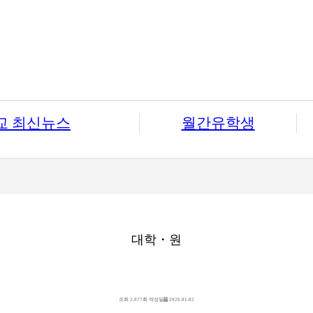
교 최신뉴스
월간유학생
대학・원
조회
2,077회
작성일
2026-01-02