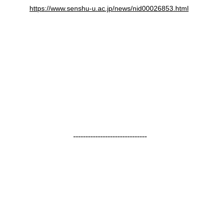
https://www.senshu-u.ac.jp/news/nid00026853.html
------------------------------