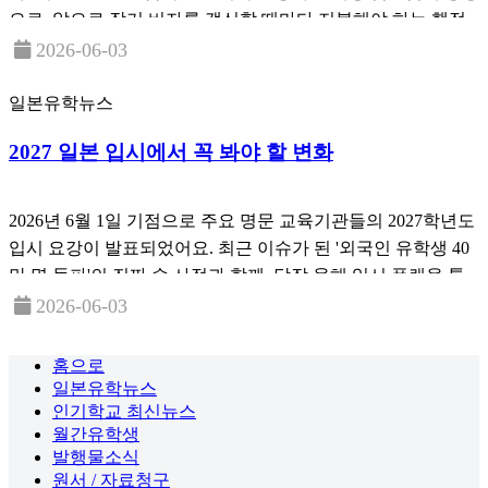
으로, 앞으로 장기 비자를 갱신할 때마다 지불해야 하는 행정
수수료가 최대 7만 엔 안팎까지 인상된다는 속보입니다.
2026-06-03
일본유학뉴스
2027 일본 입시에서 꼭 봐야 할 변화
2026년 6월 1일 기점으로 주요 명문 교육기관들의 2027학년도
입시 요강이 발표되었어요. 최근 이슈가 된 '외국인 유학생 40
만 명 돌파'의 진짜 속 사정과 함께, 당장 올해 입시 플랜을 통
째로 바꿔야 할 만큼 중요한 변동 사항을 핵심만 빠르게 정리
2026-06-03
해 드립니다.
홈으로
일본유학뉴스
인기학교 최신뉴스
월간유학생
발행물소식
원서 / 자료청구